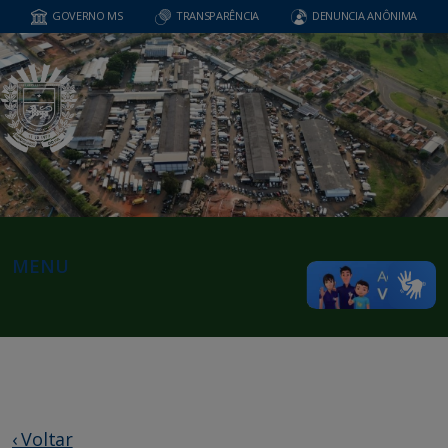
GOVERNO MS
TRANSPARÊNCIA
DENUNCIA ANÔNIMA
MENU
‹ Voltar