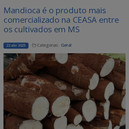
Mandioca é o produto mais
comercializado na CEASA entre
os cultivados em MS
Categorias:
Geral
22 abr 2025