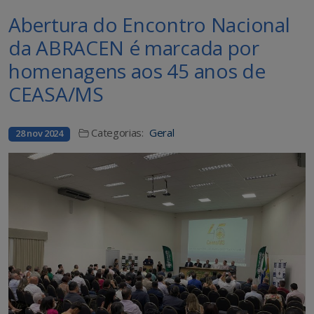
Abertura do Encontro Nacional
da ABRACEN é marcada por
homenagens aos 45 anos de
CEASA/MS
Categorias:
Geral
28 nov 2024