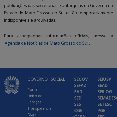
publicações das secretarias e autarquias do Governo do
Estado de Mato Grosso do Sul estão temporariamente
indisponíveis e arquivadas.
Para acompanhar informações oficiais, acesse a
Agência de Notícias de Mato Grosso do Sul
.
GOVERNO
SOCIAL
SEGOV
SEJUSP
SEFAZ
SEAD
Portal
SAD
SEILOG
Único de
SED
SEMADES
Serviços
SES
SETESC
Transparência
CGE
PGE
Diário
CASA
SEC