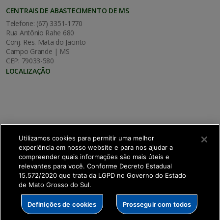
CENTRAIS DE ABASTECIMENTO DE MS
Telefone: (67) 3351-1770
Rua Antônio Rahe 680
Conj. Res. Mata do Jacinto
Campo Grande | MS
CEP: 79033-580
LOCALIZAÇÃO
Utilizamos cookies para permitir uma melhor
experiência em nosso website e para nos ajudar a
compreender quais informações são mais úteis e
relevantes para você. Conforme Decreto Estadual
15.572/2020 que trata da LGPD no Governo do Estado
de Mato Grosso do Sul.
SETDIG | Secretaria-Executiva de Transformação
Definições de cookies
Prosseguir com todos
Digital