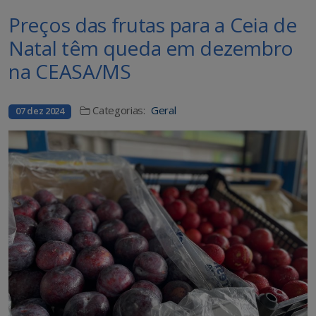
Preços das frutas para a Ceia de
Natal têm queda em dezembro
na CEASA/MS
Categorias:
Geral
07 dez 2024