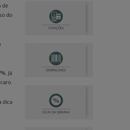
a de
so do
a
%. Já
caro.
 dica