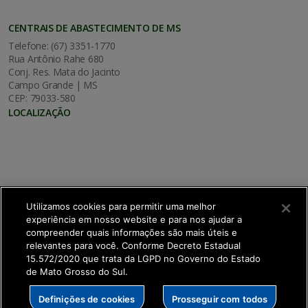
CENTRAIS DE ABASTECIMENTO DE MS
Telefone: (67) 3351-1770
Rua Antônio Rahe 680
Conj. Res. Mata do Jacinto
Campo Grande | MS
CEP: 79033-580
LOCALIZAÇÃO
Utilizamos cookies para permitir uma melhor
experiência em nosso website e para nos ajudar a
compreender quais informações são mais úteis e
relevantes para você. Conforme Decreto Estadual
15.572/2020 que trata da LGPD no Governo do Estado
de Mato Grosso do Sul.
SETDIG | Secretaria-Executiva de Transformação
Definições de cookies
Prosseguir com todos
Digital