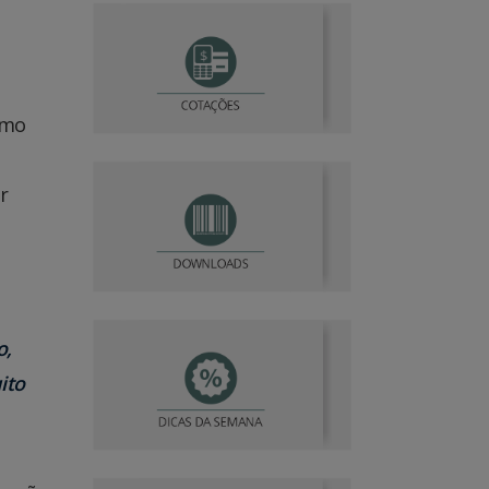
omo
r
o,
ito