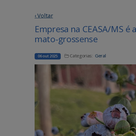
‹ Voltar
Empresa na CEASA/MS é a 1
mato-grossense
Categorias:
Geral
06 out 2025