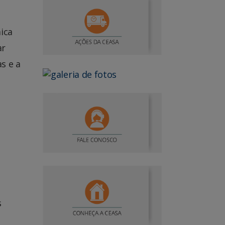
ica
ar
s e a
s