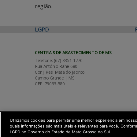
região.
LGPD
CENTRAIS DE ABASTECIMENTO DE MS
Telefone: (67) 3351-1770
Rua Antônio Rahe 680
Conj. Res. Mata do Jacinto
Campo Grande | MS
CEP: 79033-580
Utilizamos cookies para permitir uma melhor experiência em noss
quais informações são mais úteis e relevantes para você. Confor
SETDIG | Secretaria-Executiva de Trans
LGPD no Governo do Estado de Mato Grosso do Sul.