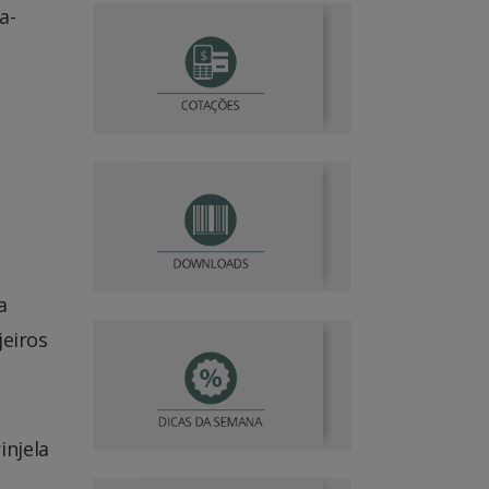
a-
a
jeiros
injela