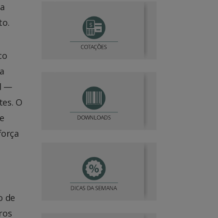
va
to.
co
 a
l —
tes. O
e
força
o de
ros