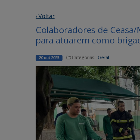
‹ Voltar
Colaboradores de Ceasa/
para atuarem como brigad
Categorias:
Geral
20 out 2025