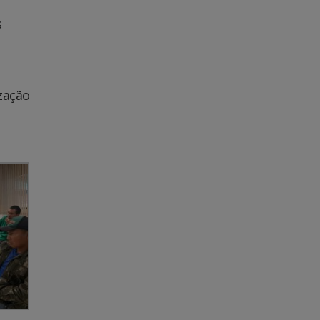
s
zação