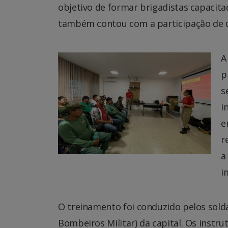
objetivo de formar brigadistas capacita
também contou com a participação de d
A
p
s
i
e
r
a
i
O treinamento foi conduzido pelos sol
Bombeiros Militar) da capital. Os inst