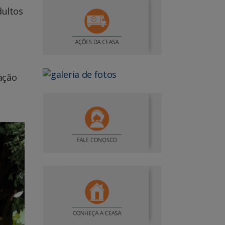
dultos
ação