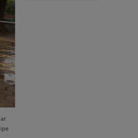
uar
uipe