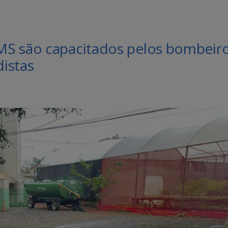
MS são capacitados pelos bombeir
istas