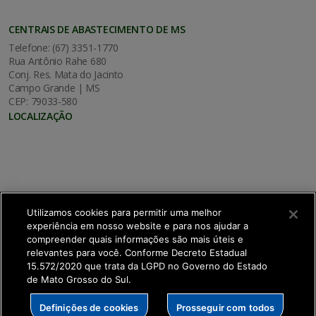
CENTRAIS DE ABASTECIMENTO DE MS
Telefone: (67) 3351-1770
Rua Antônio Rahe 680
Conj. Res. Mata do Jacinto
Campo Grande | MS
CEP: 79033-580
LOCALIZAÇÃO
Utilizamos cookies para permitir uma melhor
experiência em nosso website e para nos ajudar a
compreender quais informações são mais úteis e
relevantes para você. Conforme Decreto Estadual
15.572/2020 que trata da LGPD no Governo do Estado
de Mato Grosso do Sul.
SETDIG | Secretaria-Executiva de Transformação
Definições de cookies
Prosseguir com todos
Digital