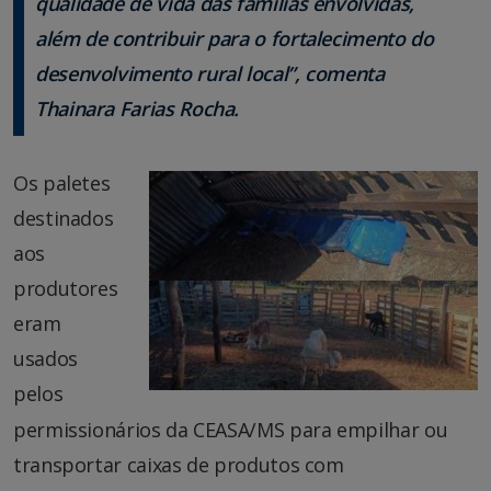
qualidade de vida das famílias envolvidas,
além de contribuir para o fortalecimento do
desenvolvimento rural local”, comenta
Thainara Farias Rocha.
Os paletes
destinados
aos
produtores
eram
usados
pelos
permissionários da CEASA/MS para empilhar ou
transportar caixas de produtos com