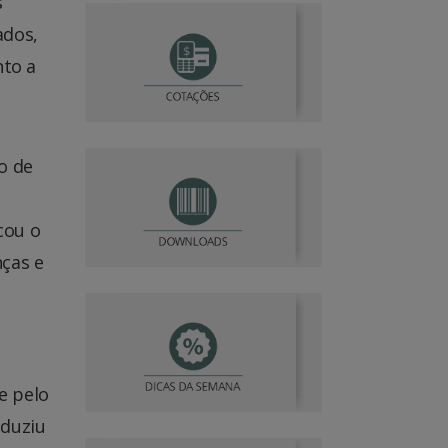
s
ados,
nto a
o de
cou o
ças e
e pelo
eduziu