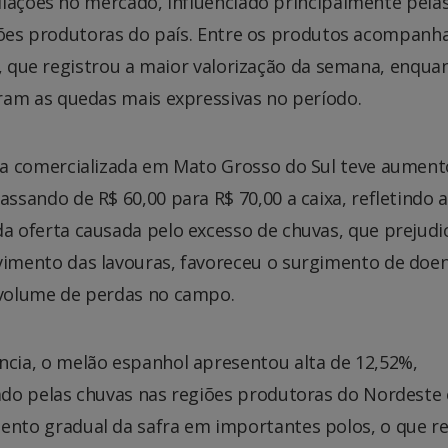
ilações no mercado, influenciado principalmente pela
giões produtoras do país. Entre os produtos acompanh
a, que registrou a maior valorização da semana, enqua
am as quedas mais expressivas no período.
la comercializada em Mato Grosso do Sul teve aument
assando de R$ 60,00 para R$ 70,00 a caixa, refletindo a
a oferta causada pelo excesso de chuvas, que prejudi
vimento das lavouras, favoreceu o surgimento de doen
 volume de perdas no campo.
cia, o melão espanhol apresentou alta de 12,52%,
ado pelas chuvas nas regiões produtoras do Nordeste 
ento gradual da safra em importantes polos, o que r