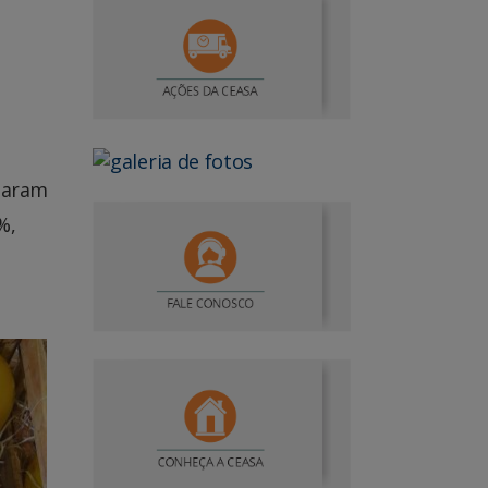
ltaram
%,