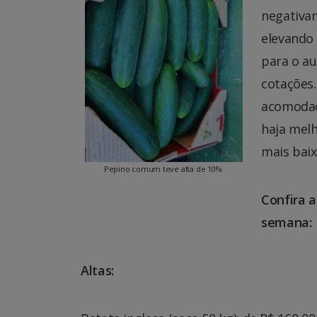
negativam
elevando 
para o a
cotações.
acomodaç
haja melh
mais bai
Pepino comum teve alta de 10%.
Confira a
semana:
Altas: