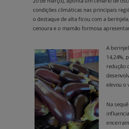
20 de março), aponta um cenário de osc
condições climáticas nas principais re
o destaque de alta ficou com a berinjel
cenoura e o mamão formosa apresentar
A berinje
14,24%, p
redução d
desenvol
elevou o
Na sequên
influenci
encerram