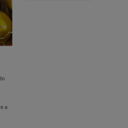
do
e a