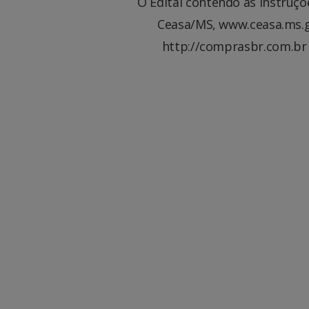
O Edital contendo as instruçõ
Ceasa/MS, www.ceasa.ms.g
http://comprasbr.com.br 