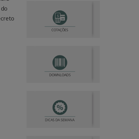
 do
ecreto